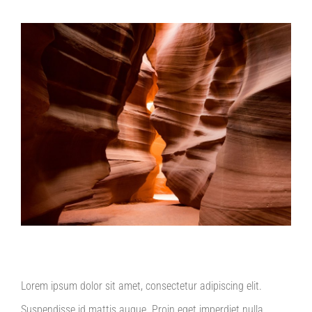
Ver
imagen
más
grande
Lorem ipsum dolor sit amet, consectetur adipiscing elit.
Suspendisse id mattis augue. Proin eget imperdiet nulla.