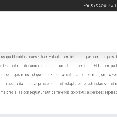
+56 (32) 2273000 | Avenid
s qui blanditiis praesentium voluptatum deleniti atque corrupti quos d
ia deserunt mollitia animi, id est laborum et dolorum fuga. Et harum quid
il impedit quo minus id quod maxime placeat facere possimus, omnis vo
erum necessitatibus saepe eveniet ut et voluptates repudiandae sint et
s maiores alias consequatur aut perferendis doloribus asperiores repellat