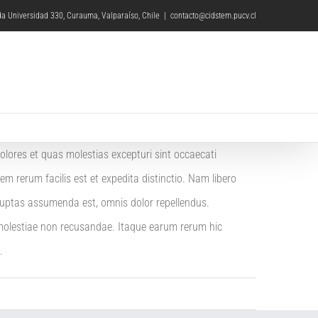
a Universidad 330, Curauma, Valparaíso, Chile
|
contacto@cidstem.pucv.cl
olores et quas molestias excepturi sint occaecati
em rerum facilis est et expedita distinctio. Nam libero
luptas assumenda est, omnis dolor repellendus.
 molestiae non recusandae. Itaque earum rerum hic
.